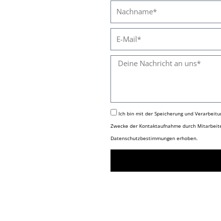
m
N
e
a
m
E
e
-
M
D
a
e
i
i
l
n
e
Ich bin mit der Speicherung und Verarbeit
Zwecke der Kontaktaufnahme durch Mitarbeite
Datenschutzbestimmungen erhoben.