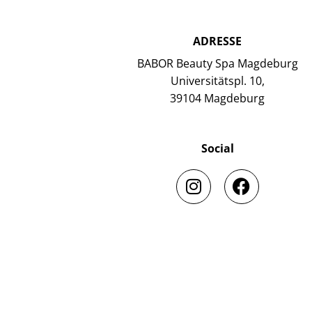
ADRESSE
BABOR Beauty Spa Magdeburg
Universitätspl. 10,
39104 Magdeburg
Social
I
F
n
a
s
c
t
e
a
b
g
o
r
o
a
k