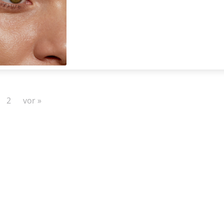
2
vor »