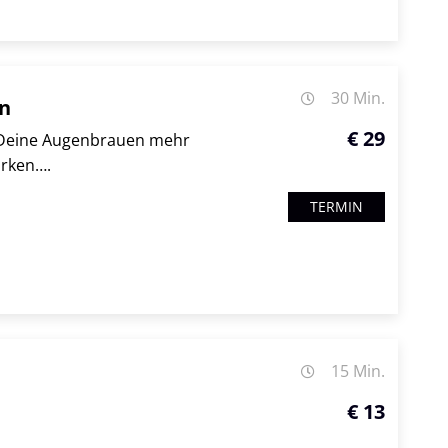
30 Min.
en
€ 29
n Deine Augenbrauen mehr
irken….
TERMIN
15 Min.
€ 13