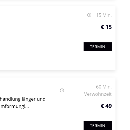
15 Min.
€ 15
TERMIN
60 Min.
Verwöhnzeit
ehandlung länger und
€ 49
 Umformung!…
TERMIN